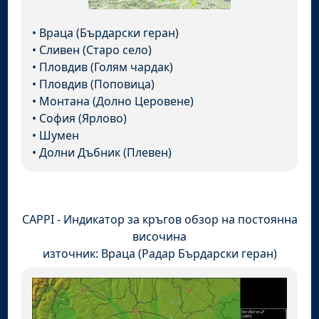
•
Враца (Бърдарски геран)
•
Сливен (Старо село)
•
Пловдив (Голям чардак)
•
Пловдив (Поповица)
•
Монтана (Долно Церовене)
•
София (Ярлово)
•
Шумен
•
Долни Дъбник (Плевен)
CAPPI - Индикатор за кръгов обзор на постоянна
височина
източник: Враца (Радар Бърдарски геран)