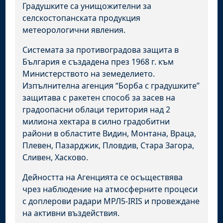
Градушките са унищожителни за
селскостопанската продукция
метеорологични явления.
Системата за противоградова защита в
България е създадена през 1968 г. към
Министерството на земеделието.
Изпълнителна агенция “Борба с градушките”
защитава с ракетен способ за засев на
градоопасни облаци територия над 2
милиона хектара в силно градобитни
райони в областите Видин, Монтана, Враца,
Плевен, Пазарджик, Пловдив, Стара Загора,
Сливен, Хасково.
Дейността на Агенцията се осъществява
чрез наблюдение на атмосферните процеси
с доплерови радари МРЛ5-IRIS и провеждане
на активни въздействия.