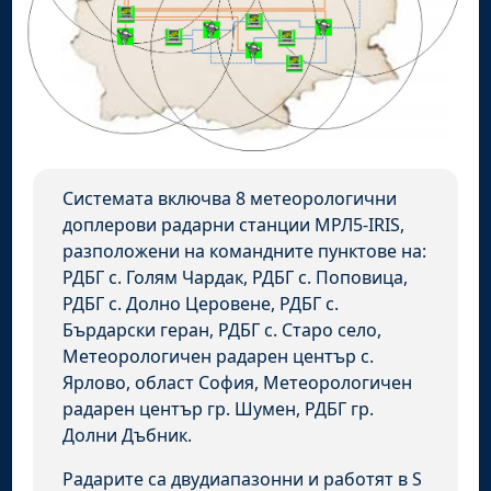
Системата включва 8 метеорологични
доплерови радарни станции МРЛ5-IRIS,
разположени на командните пунктове на:
РДБГ с. Голям Чардак, РДБГ с. Поповица,
РДБГ с. Долно Церовене, РДБГ с.
Бърдарски геран, РДБГ с. Старо село,
Метеорологичен радарен център с.
Ярлово, област София, Метеорологичен
радарен център гр. Шумен, РДБГ гр.
Долни Дъбник.
Радарите са двудиапазонни и работят в S