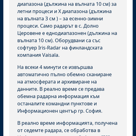
диапазона (дължина на вълната 10 см) за
летни процеси и X диапазона (дължина
на вълната 3 см ) – за есенно-зимни
процеси. Само радарът в с. Долно
Церовене е еднодиапазонен (дължина на
вълната 10 см). Оборудвани са със
софтуер Iris-Radar на финландската
компания Vaisala.
На всеки 4 минути се извършва
автоматично пълно обемно сканиране
на атмосферата и архивиране на
данните. В реално време се предава
обемна радарна информация към
останалите командни пунктове и
Информационен център гр. София.
В реално време информацията, получена
от седемте радара, се обработва в