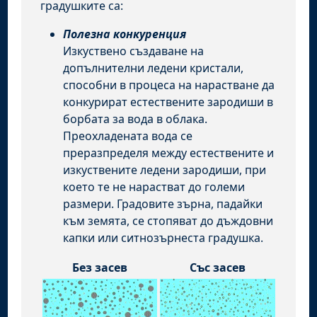
градушките са:
Полезна конкуренция
Изкуствено създаване на
допълнителни ледени кристали,
способни в процеса на нарастване да
конкурират естествените зародиши в
борбата за вода в облака.
Преохладената вода се
преразпределя между естествените и
изкуствените ледени зародиши, при
което те не нарастват до големи
размери. Градовите зърна, падайки
към земята, се стопяват до дъждовни
капки или ситнозърнеста градушка.
Без засев
Със засев