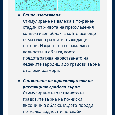
Ранно изваляване
Стимулиране на валежа в по-ранен
стадий от живота на преохладения
конвективен облак, в който все още
няма силно развити възходящи
потоци. Изкуствено се намалява
водността в облака, което
предотвратява нарастването на
ледените зародиши до градови зърна
с големи размери.
Снижаване на траекторията на
растящите градови зърна
Стимулиране нарастването на
градовите зърна на по-ниски
височини в облака, където поради
по-малка водност и по-слаби