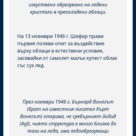
изкуствено образуване на ледени
кристали в преохладени облаци.
На 13 ноември 1946 г. Шефер прави
първия полеви опит за въздействие
върху облаци в естествени условия,
засявайки от самолет малък купест облак
със сух лед.
През ноември 1946 г. Бърнард Вонегът
(брат на известния писател Кърт
Вонегът) открива, че сребърният йодид
(AgI), чиято структура е много близка до
тази на леда, има ледообразуващи