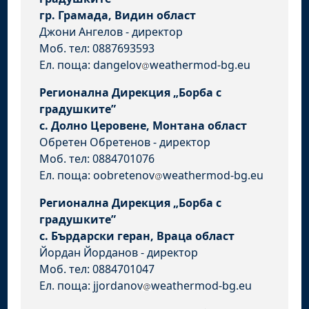
гр. Грамада, Видин област
Джони Ангелов - директор
Моб. тел: 0887693593
Ел. поща: dangelov
weathermod-bg.eu
Регионална Дирекция „Борба с
градушките”
с. Долно Церовене, Монтана област
Обретен Обретенов - директор
Моб. тел: 0884701076
Ел. поща: oobretenov
weathermod-bg.eu
Регионална Дирекция „Борба с
градушките”
с. Бърдарски геран, Враца област
Йордан Йорданов - директор
Моб. тел: 0884701047
Ел. поща: jjordanov
weathermod-bg.eu