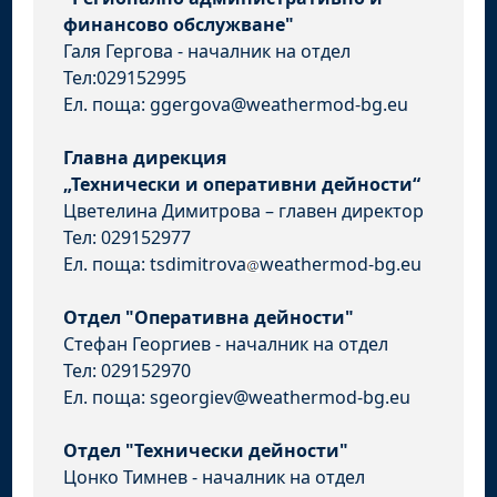
финансово обслужване"
Галя Гергова - началник на отдел
Тел:029152995
Ел. поща: ggergova@weathermod-bg.eu
Главна дирекция
„Технически и оперативни дейности“
Цветелина Димитрова – главен директор
Тел: 029152977
Ел. поща: tsdimitrova
weathermod-bg.eu
Отдел "Оперативна дейности"
Стефан Георгиев - началник на отдел
Тел: 029152970
Ел. поща: sgeorgiev@weathermod-bg.eu
Отдел "Технически дейности"
Цонко Тимнев - началник на отдел