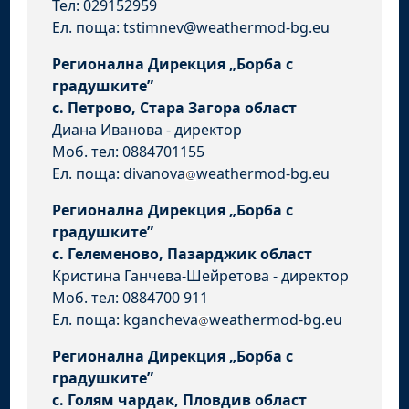
Тел: 029152959
Ел. поща: tstimnev@weathermod-bg.eu
Регионална Дирекция „Борба с
градушките”
с. Петрово, Стара Загора област
Диана Иванова - директор
Моб. тел: 0884701155
Ел. поща: divanova
weathermod-bg.eu
Регионална Дирекция „Борба с
градушките”
с. Гелеменово, Пазарджик област
Кристина Ганчева-Шейретова - директор
Моб. тел: 0884700 911
Ел. поща: kgancheva
weathermod-bg.eu
Регионална Дирекция „Борба с
градушките”
с. Голям чардак, Пловдив област