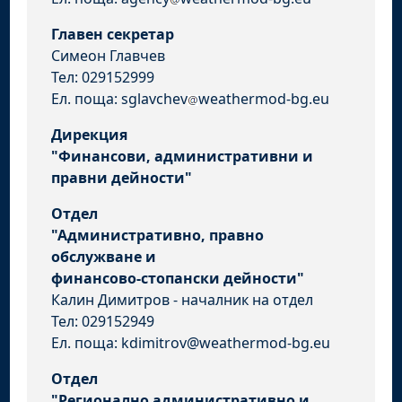
Главен секретар
Симеон Главчев
Тел: 029152999
Ел. поща: sglavchev
weathermod-bg.eu
Дирекция
"Финансови, административни и
правни дейности"
Отдел
"Административно, правно
обслужване и
финансово-стопански дейности"
Калин Димитров - началник на отдел
Тел: 029152949
Ел. поща: kdimitrov@weathermod-bg.eu
Отдел
"Регионално административно и