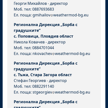
Георги Михайлов - директор
Моб. тел: 0887693683
Ел. поща: gmihailov
weathermod-bg.eu
Регионална Дирекция „Борба с
градушките”
с. Поповица, Пловдив област
Никола Ковачев - директор
Моб. тел: 0884701044
Ел. поща: nkovachev
weathermod-bg.eu
Регионална Дирекция „Борба с
градушките”
с. Тъжа, Стара Загора област
Стефан Георгиев - директор
Моб. тел: 0882291140
Ел. поща: stgeorgiev
weathermod-bg.eu
Регионална Дирекция „Борба с
градушките”