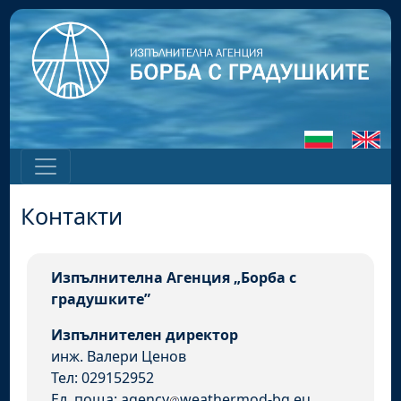
Контакти
Изпълнителна Агенция „Борба с
градушките”
Изпълнителен директор
инж. Валери Ценов
Тел: 029152952
Ел. поща: agency
weathermod-bg.eu