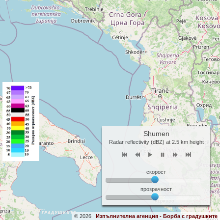
Shumen
Radar reflectivity (dBZ) at 2.5 km height
скорост
прозрачност
© 2026
Изпълнителна агенция - Борба с градушките